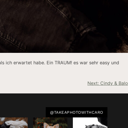
als ich erwartet habe. Ein TRAUM! es war sehr easy und
Next:
Cindy & Balo
@TAKEAPHOTOWITHCARO