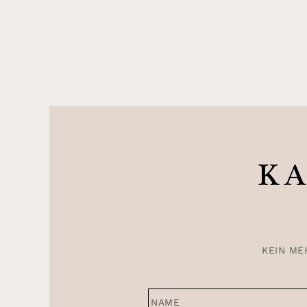
KA
KEIN ME