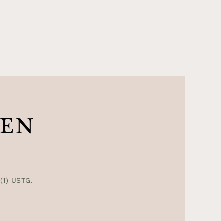
LEN
1) USTG.