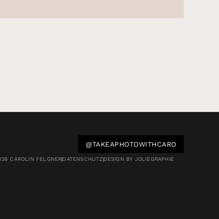
@TAKEAPHOTOWITHCARO
026 CAROLIN FELGNER
DATENSCHUTZ
DESIGN BY JOLIEGRAPHIE